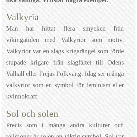
Valkyria
Man har hittat flera smycken från
vikingatiden med Valkyrior som motiv.
Valkyrior var en slags krigarängel som förde
stupade krigare från slagfältet till Odens
Valhall eller Frejas Folkvang. Idag ser många
valkyrior som en symbol för feminism eller
kvinnokraft.
Sol och solen
Precis som i många andra kulturer och
religioner är solen en viktig symbol. Sol var