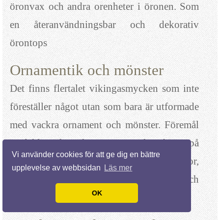
öronvax och andra orenheter i öronen. Som
en återanvändningsbar och dekorativ
örontops
Ornamentik och mönster
Det finns flertalet vikingasmycken som inte
föreställer något utan som bara är utformade
med vackra ornament och mönster. Föremål
med klassiska vikingamönster kan hittar på
Vi använder cookies för att ge dig en bättre
ringar och armringar, spännbucklor,
upplevelse av webbsidan
Läs mer
mösstoppar, ringspännen, broscher och
OK
mycket mer.