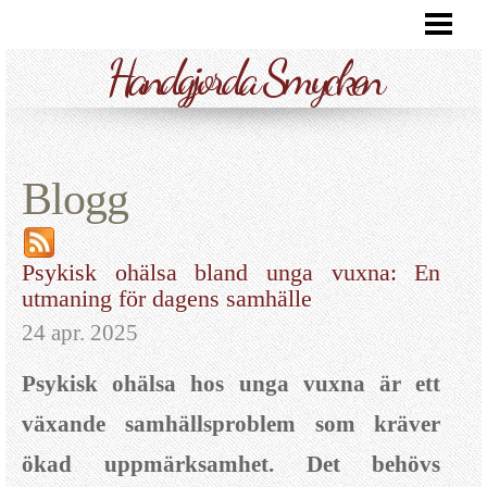
HANDGJORDA SMYCKEN
Handgjorda Smycken
RENGÖRING AV SILVERSMYCKEN
KUBISK ZIRKONIA
SILVERPUTS PÅ ALLA SMYCKEN?
Blogg
BLOGG
Psykisk ohälsa bland unga vuxna: En
utmaning för dagens samhälle
24 apr. 2025
Psykisk ohälsa hos unga vuxna är ett
växande samhällsproblem som kräver
ökad uppmärksamhet. Det behövs