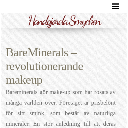
HANDGJORDA SMYCKEN
Handgjorda Smycken
RENGÖRING AV SILVERSMYCKEN
KUBISK ZIRKONIA
SILVERPUTS PÅ ALLA SMYCKEN?
BareMinerals –
BLOGG
revolutionerande
makeup
Bareminerals gör make-up som har rosats av
många världen över. Företaget är prisbelönt
för sitt smink, som består av naturliga
mineraler. En stor anledning till att deras